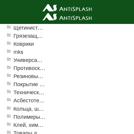
Ячеистые грязезащитные покрытия
Щетинистые покрытия
Грязезащитные, влаговпитывающие покрытия
Коврики
mks
Универсальные модульные покрытия
Противоскользящая защита для лестниц, профили, ленты
Резиновые и ПВХ дорожки
Покрытие из резиновой крошки
Техническая резина
Асбестотехнические и теплоизоляционные материалы
Кольца, шайбы, манжеты
Полимеры и пластики
Клей, химия, сопутствующие товары
Товары для дома