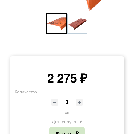
2 275 ₽
Количество
шт
Доп.услуги:
₽
Всего:
₽