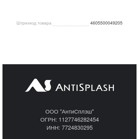
Штрихкод товара
4605500049205
ООО "АнтиСплэш"
ОГРН: 1127746282454
ИНН: 7724830295