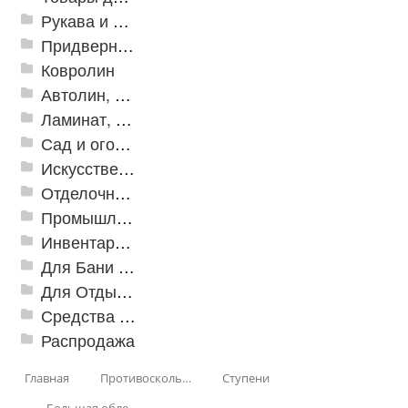
Рукава и шланги промышленные
Придверные решетки
Ковролин
Автолин, Транслин, Линолеум
Ламинат, Кварцвиниловая плитка SPC
Сад и огород
Искусственная трава
Отделочные профили
Промышленный текстиль
Инвентарь для клининга
Для Бани и Сауны
Для Отдыха и Пикника
Средства от насекомых и садовых вредителей
Распродажа
Главная
Противоскользящая защита для лестниц, профили, ленты
Ступени