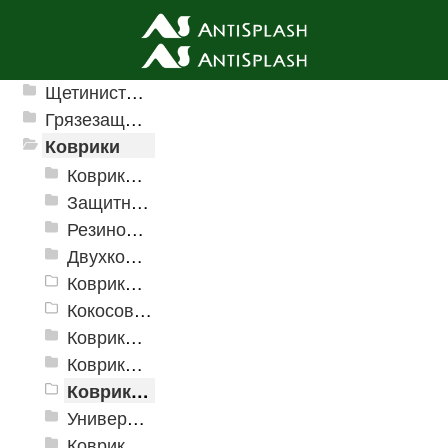
Ячеистые грязезащитные покрытия
Щетинистые покрытия
Грязезащитные, влаговпитывающие покрытия
Коврики
Коврики влаговпитывающие
Защитные коврики и лотки
Резиновые коврики
Двухкомпонентные коврики
Коврики на пенорезине
Кокосовые коврики
Коврики для ванн
Коврики и дорожки пористые (Лапша)
Коврик флокированный
Универсальные коврики
Коврики хлопковые