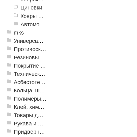
Циновки
Ковры для детской
Автомобильные коврики
mks
Универсальные модульные покрытия
Противоскользящая защита для лестниц, профили, ленты
Резиновые и ПВХ дорожки
Покрытие из резиновой крошки
Техническая резина
Асбестотехнические и теплоизоляционные материалы
Кольца, шайбы, манжеты
Полимеры и пластики
Клей, химия, сопутствующие товары
Товары для дома
Рукава и шланги промышленные
Придверные решетки