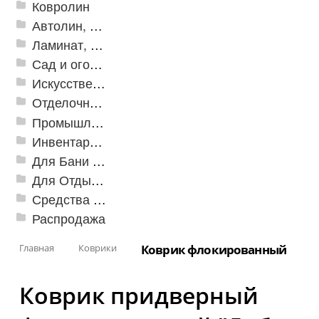
Ковролин
Автолин, Транслин, Линолеум
Ламинат, Кварцвиниловая плитка SPC
Сад и огород
Искусственная трава
Отделочные профили
Промышленный текстиль
Инвентарь для клининга
Для Бани и Сауны
Для Отдыха и Пикника
Средства от насекомых и садовых вредителей
Распродажа
Главная
Коврики
Коврик флокированный
Коврик придверный