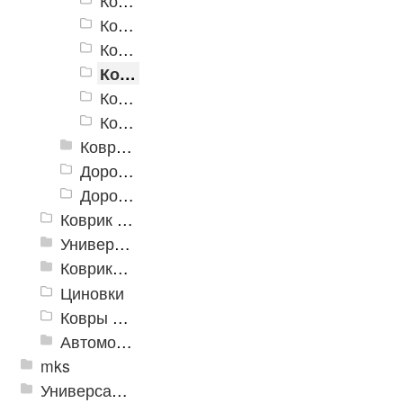
Коврики «Лапша» 500x700 мм
Коврики «Лапша» 600x900 мм
Коврики «Лапша» 400x600 мм, с надписью
Коврики «Лапша» 500x700 мм, с надписью
Коврики «Лапша» 500x800 мм, с надписью
Коврики «Лапша» 600x900 мм, с надписью
Коврик придверный Dabar
Дорожка «Лапша»
Дорожка «Кели»
Коврик флокированный
Универсальные коврики
Коврики хлопковые
Циновки
Ковры для детской
Автомобильные коврики
mks
Универсальные модульные покрытия