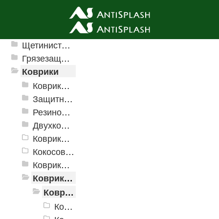
Ячеистые грязезащитные покрытия
Щетинистые покрытия
Грязезащитные, влаговпитывающие покрытия
Коврики
Коврики влаговпитывающие
Защитные коврики и лотки
Резиновые коврики
Двухкомпонентные коврики
Коврики на пенорезине
Кокосовые коврики
Коврики для ванн
Коврики и дорожки пористые (Лапша)
Коврики «Лапша»
Коврики «Лапша» 400x600 мм