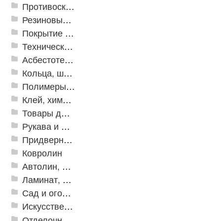
Противоскользящая защита для лестниц, профили, ленты
Резиновые и ПВХ дорожки
Покрытие из резиновой крошки
Техническая резина
Асбестотехнические и теплоизоляционные материалы
Кольца, шайбы, манжеты
Полимеры и пластики
Клей, химия, сопутствующие товары
Товары для дома
Рукава и шланги промышленные
Придверные решетки
Ковролин
Автолин, Транслин, Линолеум
Ламинат, Кварцвиниловая плитка SPC
Сад и огород
Искусственная трава
Отделочные профили