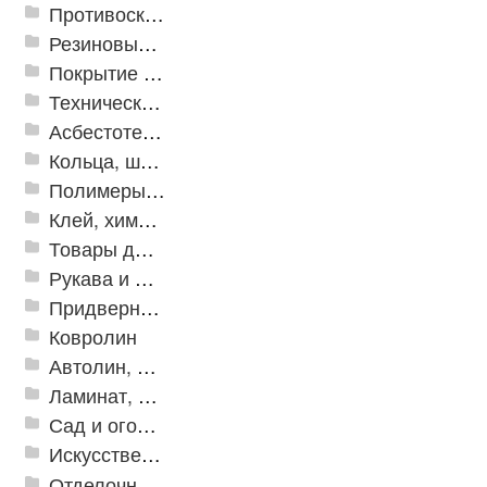
Противоскользящая защита для лестниц, профили, ленты
Резиновые и ПВХ дорожки
Покрытие из резиновой крошки
Техническая резина
Асбестотехнические и теплоизоляционные материалы
Кольца, шайбы, манжеты
Полимеры и пластики
Клей, химия, сопутствующие товары
Товары для дома
Рукава и шланги промышленные
Придверные решетки
Ковролин
Автолин, Транслин, Линолеум
Ламинат, Кварцвиниловая плитка SPC
Сад и огород
Искусственная трава
Отделочные профили