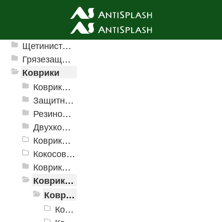
Ячеистые грязезащитные покрытия
Щетинистые покрытия
Грязезащитные, влаговпитывающие покрытия
Коврики
Коврики влаговпитывающие
Защитные коврики и лотки
Резиновые коврики
Двухкомпонентные коврики
Коврики на пенорезине
Кокосовые коврики
Коврики для ванн
Коврики и дорожки пористые (Лапша)
Коврики «Лапша»
Коврики «Лапша» 400x600 мм