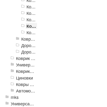
Коврики «Лапша» 500x700 мм
Коврики «Лапша» 600x900 мм
Коврики «Лапша» 400x600 мм, с надписью
Коврики «Лапша» 500x700 мм, с надписью
Коврики «Лапша» 500x800 мм, с надписью
Коврики «Лапша» 600x900 мм, с надписью
Коврик придверный Dabar
Дорожка «Лапша»
Дорожка «Кели»
Коврик флокированный
Универсальные коврики
Коврики хлопковые
Циновки
Ковры для детской
Автомобильные коврики
mks
Универсальные модульные покрытия