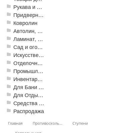
Рукава и шланги промышленные
Придверные решетки
Ковролин
Автолин, Транслин, Линолеум
Ламинат, Кварцвиниловая плитка SPC
Сад и огород
Искусственная трава
Отделочные профили
Промышленный текстиль
Инвентарь для клининга
Для Бани и Сауны
Для Отдыха и Пикника
Средства от насекомых и садовых вредителей
Распродажа
Главная
Противоскользящая защита для лестниц, профили, ленты
Ступени