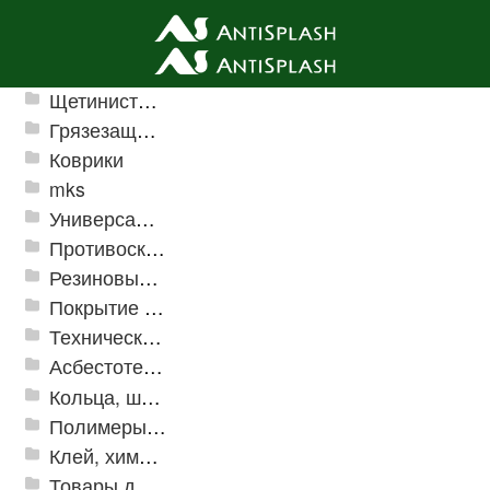
Ячеистые грязезащитные покрытия
Щетинистые покрытия
Грязезащитные, влаговпитывающие покрытия
Коврики
mks
Универсальные модульные покрытия
Противоскользящая защита для лестниц, профили, ленты
Резиновые и ПВХ дорожки
Покрытие из резиновой крошки
Техническая резина
Асбестотехнические и теплоизоляционные материалы
Кольца, шайбы, манжеты
Полимеры и пластики
Клей, химия, сопутствующие товары
Товары для дома