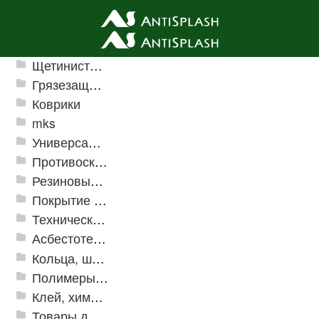
Ячеистые грязезащитные покрытия
Щетинистые покрытия
Грязезащитные, влаговпитывающие покрытия
Коврики
mks
Универсальные модульные покрытия
Противоскользящая защита для лестниц, профили, ленты
Резиновые и ПВХ дорожки
Покрытие из резиновой крошки
Техническая резина
Асбестотехнические и теплоизоляционные материалы
Кольца, шайбы, манжеты
Полимеры и пластики
Клей, химия, сопутствующие товары
Товары для дома