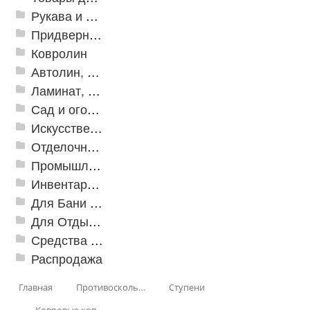
Рукава и шланги промышленные
Придверные решетки
Ковролин
Автолин, Транслин, Линолеум
Ламинат, Кварцвиниловая плитка SPC
Сад и огород
Искусственная трава
Отделочные профили
Промышленный текстиль
Инвентарь для клининга
Для Бани и Сауны
Для Отдыха и Пикника
Средства от насекомых и садовых вредителей
Распродажа
Главная
Противоскользящая защита для лестниц, профили, ленты
Ступени